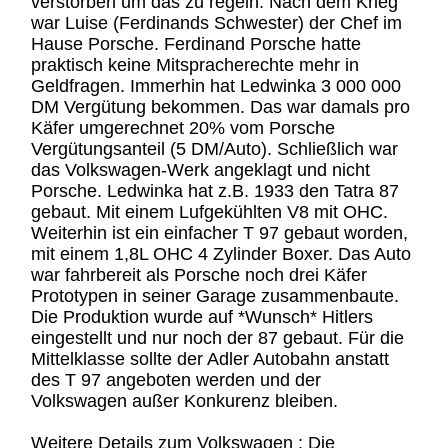
verstorben um das zu regeln. Nach dem Krieg
war Luise (Ferdinands Schwester) der Chef im
Hause Porsche. Ferdinand Porsche hatte
praktisch keine Mitspracherechte mehr in
Geldfragen. Immerhin hat Ledwinka 3 000 000
DM Vergütung bekommen. Das war damals pro
Käfer umgerechnet 20% vom Porsche
Vergütungsanteil (5 DM/Auto). Schließlich war
das Volkswagen-Werk angeklagt und nicht
Porsche. Ledwinka hat z.B. 1933 den Tatra 87
gebaut. Mit einem Lufgekühlten V8 mit OHC.
Weiterhin ist ein einfacher T 97 gebaut worden,
mit einem 1,8L OHC 4 Zylinder Boxer. Das Auto
war fahrbereit als Porsche noch drei Käfer
Prototypen in seiner Garage zusammenbaute.
Die Produktion wurde auf *Wunsch* Hitlers
eingestellt und nur noch der 87 gebaut. Für die
Mittelklasse sollte der Adler Autobahn anstatt
des T 97 angeboten werden und der
Volkswagen außer Konkurenz bleiben.
Weitere Details zum Volkswagen : Die