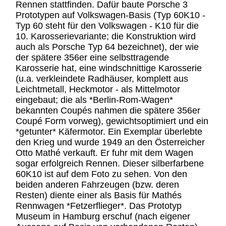
Rennen stattfinden. Dafür baute Porsche 3
Prototypen auf Volkswagen-Basis (Typ 60K10 -
Typ 60 steht für den Volkswagen - K10 für die
10. Karosserievariante; die Konstruktion wird
auch als Porsche Typ 64 bezeichnet), der wie
der spätere 356er eine selbsttragende
Karosserie hat, eine windschnittige Karosserie
(u.a. verkleindete Radhäuser, komplett aus
Leichtmetall, Heckmotor - als Mittelmotor
eingebaut; die als *Berlin-Rom-Wagen*
bekannten Coupés nahmen die spätere 356er
Coupé Form vorweg), gewichtsoptimiert und ein
*getunter* Käfermotor. Ein Exemplar überlebte
den Krieg und wurde 1949 an den Österreicher
Otto Mathé verkauft. Er fuhr mit dem Wagen
sogar erfolgreich Rennen. Dieser silberfarbene
60K10 ist auf dem Foto zu sehen. Von den
beiden anderen Fahrzeugen (bzw. deren
Resten) diente einer als Basis für Mathés
Rennwagen *Fetzerflieger*. Das Prototyp
Museum in Hamburg erschuf (nach eigener