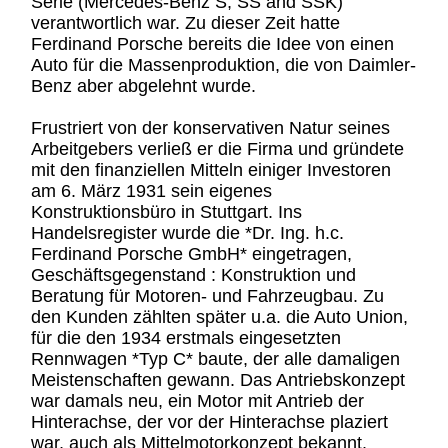
Serie (Mercedes-Benz S, SS and SSK)
verantwortlich war. Zu dieser Zeit hatte
Ferdinand Porsche bereits die Idee von einen
Auto für die Massenproduktion, die von Daimler-
Benz aber abgelehnt wurde.
Frustriert von der konservativen Natur seines
Arbeitgebers verließ er die Firma und gründete
mit den finanziellen Mitteln einiger Investoren
am 6. März 1931 sein eigenes
Konstruktionsbüro in Stuttgart. Ins
Handelsregister wurde die *Dr. Ing. h.c.
Ferdinand Porsche GmbH* eingetragen,
Geschäftsgegenstand : Konstruktion und
Beratung für Motoren- und Fahrzeugbau. Zu
den Kunden zählten später u.a. die Auto Union,
für die den 1934 erstmals eingesetzten
Rennwagen *Typ C* baute, der alle damaligen
Meistenschaften gewann. Das Antriebskonzept
war damals neu, ein Motor mit Antrieb der
Hinterachse, der vor der Hinterachse plaziert
war, auch als Mittelmotorkonzept bekannt.