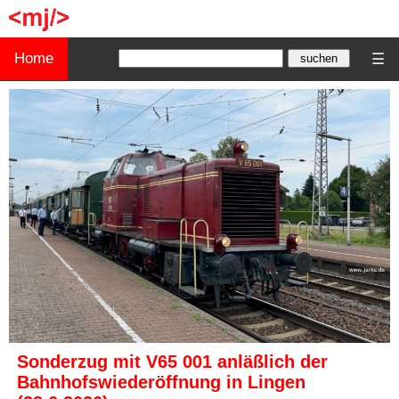
Home
☰
Sonderzug mit V65 001 anläßlich der
Bahnhofswiederöffnung in Lingen