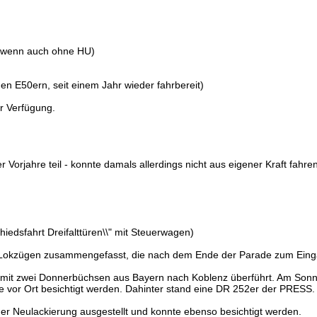
)
t - wenn auch ohne HU)
en E50ern, seit einem Jahr wieder fahrbereit)
ur Verfügung.
Vorjahre teil - konnte damals allerdings nicht aus eigener Kraft fahre
hiedsfahrt Dreifalttüren\\" mit Steuerwagen)
u Lokzügen zusammengefasst, die nach dem Ende der Parade zum Ein
t mit zwei Donnerbüchsen aus Bayern nach Koblenz überführt. Am Son
te vor Ort besichtigt werden. Dahinter stand eine DR 252er der PRESS.
er Neulackierung ausgestellt und konnte ebenso besichtigt werden.