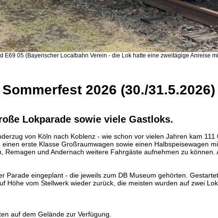
 E69 05 (Bayerischer Localbahn Verein - die Lok hatte eine zweitägige Anreise 
Sommerfest 2026 (30./31.5.2026)
roße Lokparade sowie viele Gastloks.
erzug von Köln nach Koblenz - wie schon vor vielen Jahren kam 111 
n, einen erste Klasse Großraumwagen sowie einen Halbspeisewagen mit 
onn, Remagen und Andernach weitere Fahrgäste aufnehmen zu können.
er Parade eingeplant - die jeweils zum DB Museum gehörten. Gestart
auf Höhe vom Stellwerk wieder zurück, die meisten wurden auf zwei Lok
hrten auf dem Gelände zur Verfügung.