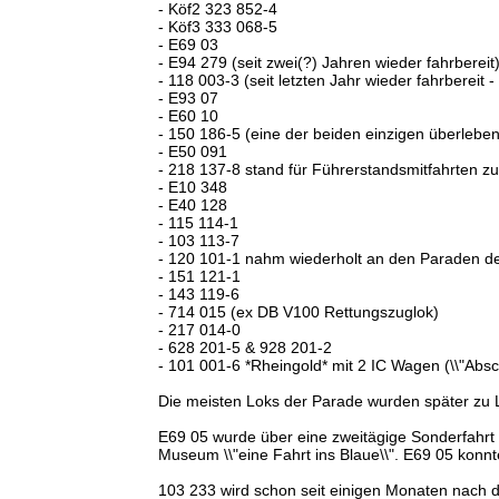
- Köf2 323 852-4
- Köf3 333 068-5
- E69 03
- E94 279 (seit zwei(?) Jahren wieder fahrbereit
- 118 003-3 (seit letzten Jahr wieder fahrberei
- E93 07
- E60 10
- 150 186-5 (eine der beiden einzigen überleben
- E50 091
- 218 137-8 stand für Führerstandsmitfahrten z
- E10 348
- E40 128
- 115 114-1
- 103 113-7
- 120 101-1 nahm wiederholt an den Paraden der 
- 151 121-1
- 143 119-6
- 714 015 (ex DB V100 Rettungszuglok)
- 217 014-0
- 628 201-5 & 928 201-2
- 101 001-6 *Rheingold* mit 2 IC Wagen (\\"Absc
Die meisten Loks der Parade wurden später z
E69 05 wurde über eine zweitägige Sonderfahr
Museum \\"eine Fahrt ins Blaue\\". E69 05 konn
103 233 wird schon seit einigen Monaten nach d